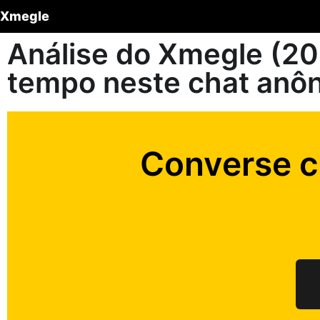
Xmegle
Análise do Xmegle (202
tempo neste chat anô
Converse 