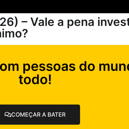
6) – Vale a pena invest
nimo?
com pessoas do mun
todo!
COMEÇAR A BATER