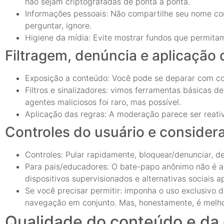
não sejam criptografadas de ponta a ponta.
Informações pessoais: Não compartilhe seu nome comp
perguntar, ignore.
Higiene da mídia: Evite mostrar fundos que permita
Filtragem, denúncia e aplicação 
Exposição a conteúdo: Você pode se deparar com con
Filtros e sinalizadores: vimos ferramentas básicas 
agentes maliciosos foi raro, mas possível.
Aplicação das regras: A moderação parece ser reat
Controles do usuário e consider
Controles: Pular rapidamente, bloquear/denunciar, d
Para pais/educadores: O bate-papo anônimo não é a
dispositivos supervisionados e alternativas sociais a
Se você precisar permitir: imponha o uso exclusivo d
navegação em conjunto. Mas, honestamente, é melho
Qualidade do conteúdo e d