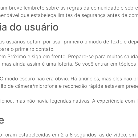
á um breve lembrete sobre as regras da comunidade e sobr
mendável que estabeleça limites de segurança antes de com
ia do usuário
tos usuários optam por usar primeiro o modo de texto e dep
ara o primeiro contato.
e em Próximo e siga em frente. Prepare-se para muitas saud
, mas ainda assim é uma loteria. Se você entrar em tópicos 
. O modo escuro não era óbvio. Há anúncios, mas eles não b
eção de câmera/microfone e reconexão rápida estavam pres
ionou, mas não havia legendas nativas. A experiência com le
e
 foram estabelecidas em 2 a 6 segundos; as de vídeo, em 3