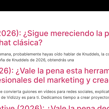
026): ¿Sigue mereciendo la p
hat clásica?
 alemana, probablemente hayas oído hablar de Knuddels, la 
seña de Knuddels de 2026, obtendrás una
6): ¿Vale la pena esta herra
esionales del marketing y cre
 convierta guiones en vídeos para redes sociales, explicati
 de Vidizzy es para ti. Dedicamos tiempo a crear proyectos
ive (2026): ¿Vale la pena ded