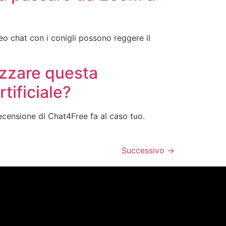
eo chat con i conigli possono reggere il
izzare questa
tificiale?
ecensione di Chat4Free fa al caso tuo.
Successivo
→