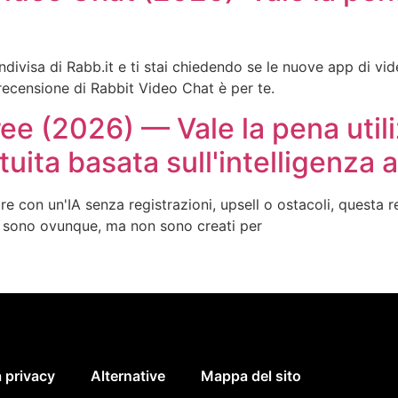
divisa di Rabb.it e ti stai chiedendo se le nuove app di vid
recensione di Rabbit Video Chat è per te.
e (2026) — Vale la pena util
uita basata sull'intelligenza ar
e con un'IA senza registrazioni, upsell o ostacoli, questa r
uiti sono ovunque, ma non sono creati per
 privacy
Alternative
Mappa del sito